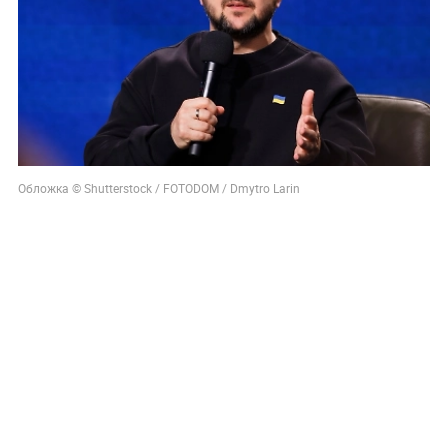
Обложка © Shutterstock / FOTODOM / Dmytro Larin