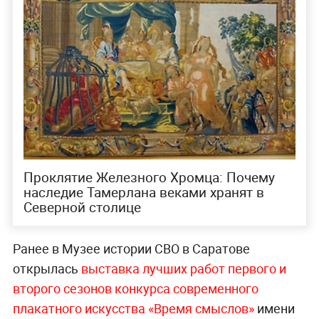
Проклятие Железного Хромца: Почему
наследие Тамерлана веками хранят в
Северной столице
Ранее в Музее истории СВО в Саратове
открылась
выставка лучших работ первого и
второго сезонов конкурса современного
плакатного искусства «Время смыслов»
имени