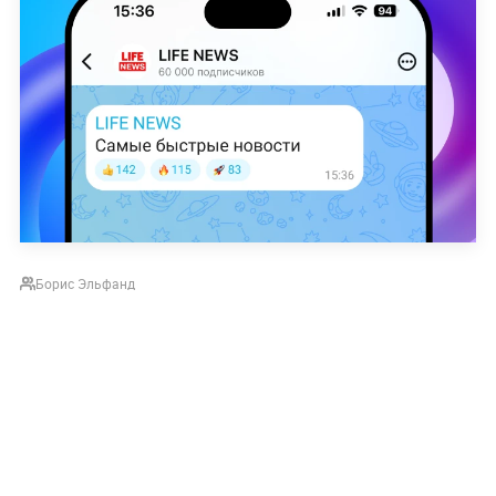
Борис Эльфанд