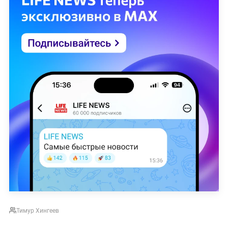
Тимур Хингеев