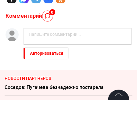
0
Комментарий
Авторизоваться
НОВОСТИ ПАРТНЕРОВ
Соседов: Пугачева безнадежно постарела
Погиб Александр Ермаков
©
2026
News Media Holding.
Все права защищены
Дело убитых в Таиланде россиян прекратило череду
убийств