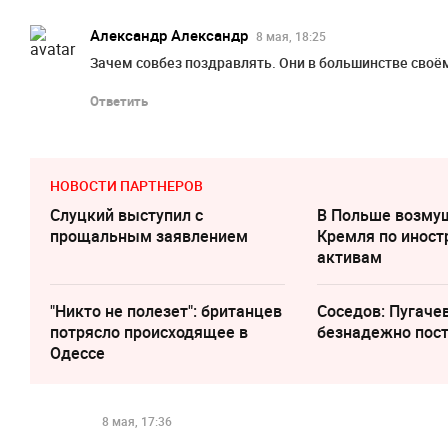
Александр Александр
8 мая, 18:25
Зачем совбез поздравлять. Они в большинстве своё
Ответить
НОВОСТИ ПАРТНЕРОВ
Слуцкий выступил с
В Польше возму
прощальным заявлением
Кремля по инос
активам
"Никто не полезет": британцев
Соседов: Пугаче
потрясло происходящее в
безнадежно пос
Одессе
8 мая, 17:36