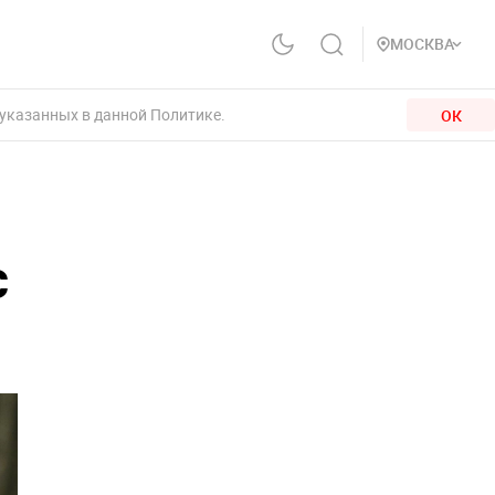
МОСКВА
 указанных в данной Политике.
ОК
с