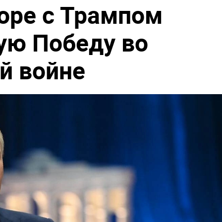
воре с Трампом
ую Победу во
й войне