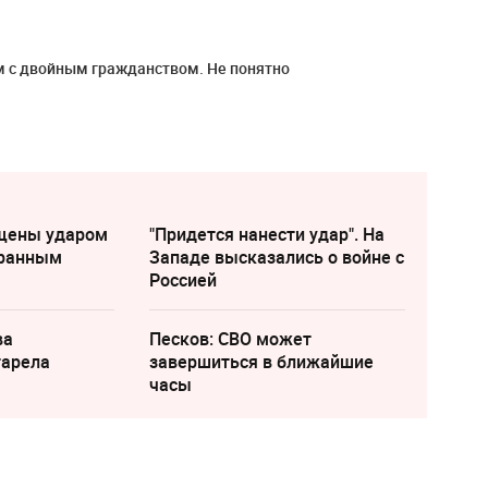
м с двойным гражданством. Не понятно
щены ударом
"Придется нанести удар". На
транным
Западе высказались о войне с
Россией
ва
Песков: СВО может
тарела
завершиться в ближайшие
часы