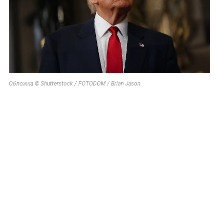
Обложка © Shutterstock / FOTODOM / Brian Jason