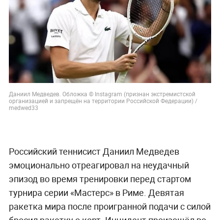
Даниил Медведев. Обложка © Instagram (признан экстремистской
организацией и запрещён на территории Российской Федерации) /
medwed33
Российский теннисист Даниил Медведев
эмоционально отреагировал на неудачный
эпизод во время тренировки перед стартом
турнира серии «Мастерс» в Риме. Девятая
ракетка мира после проигранной подачи с силой
бросил ракетку о корт. Инцидент произошёл во