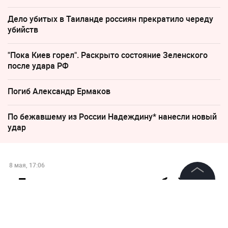
Дело убитых в Таиланде россиян прекратило череду
убийств
"Пока Киев горел". Раскрыто состояние Зеленского
после удара РФ
Погиб Александр Ермаков
По бежавшему из России Надеждину* нанесли новый
удар
8 мая, 17:06
«Допомога» раненым бойцам
©
2026
News Media Holding.
ВСУ распродаётся медиками,
Все права защищены
узнали силовики