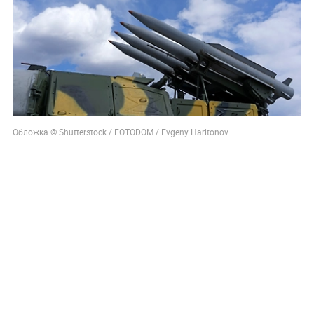
Обложка © Shutterstock / FOTODOM / Evgeny Haritonov