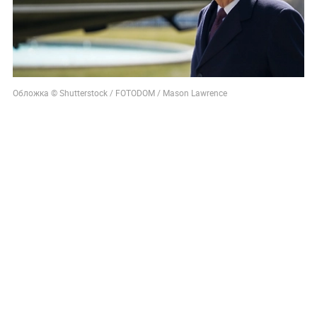
Обложка © Shutterstock / FOTODOM / Mason Lawrence