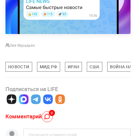
Лия Мурадьян
НОВОСТИ
МИД РФ
ИРАН
США
ВОЙНА НА 
Подписаться на LIFE
0
Комментарий