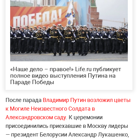
«Наше дело – правое!» Life.ru публикует
полное видео выступления Путина на
Параде Победы
После парада
Владимир Путин возложил цветы
к Могиле Неизвестного Солдата в
Александровском саду
. К церемонии
присоединились приехавшие в Москву лидеры
— президент Белорусии Александр Лукашенко,