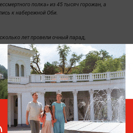
ессмертного полка» из 45 тысяч горожан, а
лись к набережной Оби.
есколько лет провели очный парад,
ие около 5 тысяч участников. В Омске
едов и прадедов прошли в «Бессмертном
нтерактивные площадки и полевые кухни с
о вечером небо озарили праздничные
Сотни жителей Нарвы
смотрели парад на Красной
площади с экранов