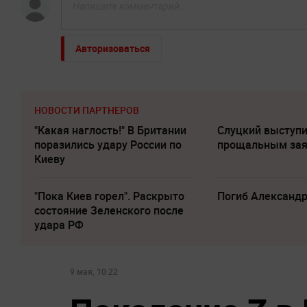
Авторизоваться
НОВОСТИ ПАРТНЕРОВ
"Какая наглость!" В Британии
Слуцкий выступи
поразились удару России по
прощальным за
Киеву
"Пока Киев горел". Раскрыто
Погиб Александ
состояние Зеленского после
удара РФ
9 мая, 10:22