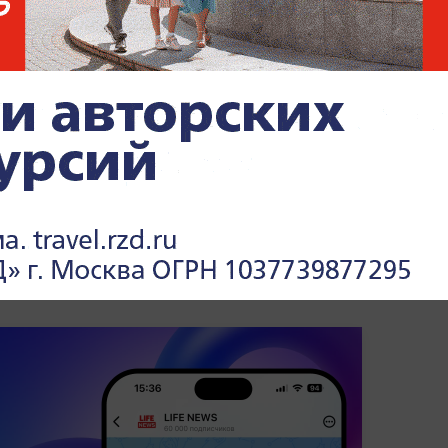
Ивангорода
и Киева в День Победы несут цветы к
тобы почтить память погибших в годы
Некоторые киевляне приходят с
стников войны. На месте дежурит
ом следят несколько нарядов.
 режиме реального времени —
читайте в
 Life.ru
.