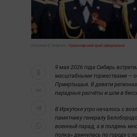
Обложка © Telegram /
Красноярский край официально
9 мая 2026 года Сибирь встрет
масштабными торжествами — от
Прииртышья. В девяти регионах
парадные расчёты и шли в бесс
В Иркутске утро началось с воз
памятнику генералу Белобород
военный парад, а в полдень мн
полка» двинулась по городу с 