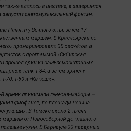
и также влились в шествие, а завершится
а запустят светомузыкальный фонтан.
ала Памяти у Вечного огня, затем 17
жественным маршем. В Красноярске по
чего» промаршировали 38 расчётов, а
артистов с программой «Сибирская
сти прошёл один из самых масштабных
дарный танк Т-34, а затем зрители
Т-70, Т-60 и «Катюши».
1-й армии принимали генерал-майоры —
 Данил Фиофанов, по площади Ленина
ослужащих. В Томске около 2 тысяч
 маршем от Новособорной до главного
 полевые кухни. В Барнауле 22 парадных