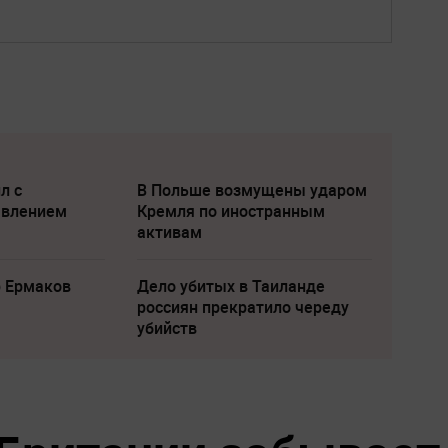
л с
В Польше возмущены ударом
явлением
Кремля по иностранным
активам
р Ермаков
Дело убитых в Таиланде
россиян прекратило череду
убийств