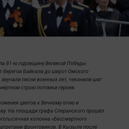
ила 81-ю годовщину Великой Победы
 берегов Байкала до широт Омского
 звучали песни военных лет, чеканили шаг
мертном строю потомки героев.
ложения цветов к Вечному огню и
ову. На площади графа Сперанского прошёл
оготысячная колонна «Бессмертного
портретами фронтовиков. В Кызыле после