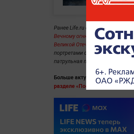
Ранее Life.ru сообщал, что
жител
Вечному огню в парке Славы, ч
Великой Отечественной войны.
портретами своих родных — уча
патрульная полиция. За порядк
Больше актуальных событий в
разделе «Последние новости» на