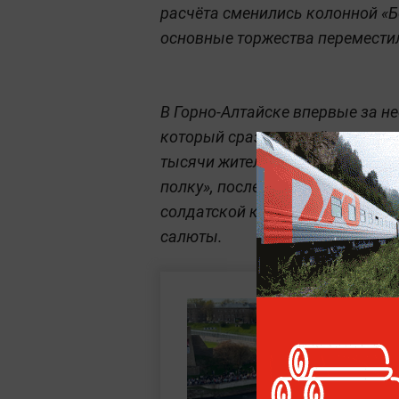
расчёта сменились колонной «Б
основные торжества перемести
В Горно-Алтайске впервые за н
который сразу перешёл в шеств
тысячи жителей с портретами д
полку», после чего работали и
солдатской кашей. Повсеместн
салюты.