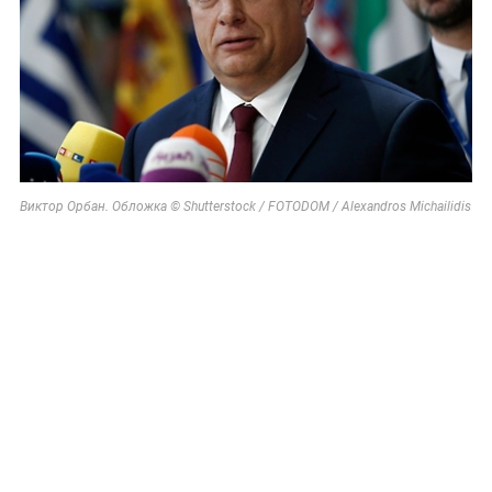
Виктор Орбан. Обложка © Shutterstock / FOTODOM / Alexandros Michailidis