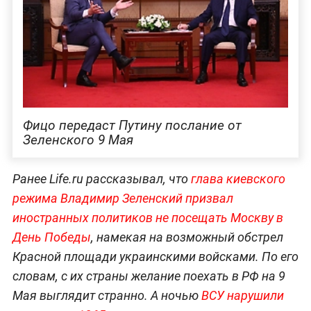
Фицо передаст Путину послание от
Зеленского 9 Мая
Ранее Life.ru рассказывал, что
глава киевского
режима Владимир Зеленский призвал
иностранных политиков не посещать Москву в
День Победы
, намекая на возможный обстрел
Красной площади украинскими войсками. По его
словам, с их страны желание поехать в РФ на 9
Мая выглядит странно. А ночью
ВСУ нарушили