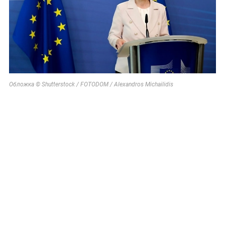
Обложка © Shutterstock / FOTODOM / Alexandros Michailidis