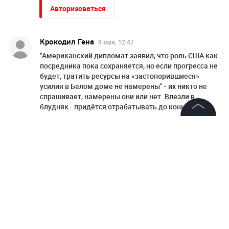
Авторизоваться
Крокодил Гена
9 мая, 12:47
"Американский дипломат заявил, что роль США как
посредника пока сохраняется, но если прогресса не
будет, тратить ресурсы на «застопорившиеся»
усилия в Белом доме не намерены" - их никто не
спрашивает, намерены они или нет. Влезли в
блудняк - придётся отрабатывать до конца.
Ответить
©
2026
News Media Holding.
Все права защищены
НОВОСТИ ПАРТНЕРОВ
Слуцкий выступил с прощальным заявлением
Информация
Контакты
Песков: СВО может завершиться в ближайшие часы
Редакция
Соседов: Пугачева безнадежно постарела