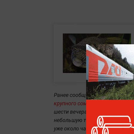
Ранее сообщалось,
что вечером
крупного сома весом около 25 
шести вечера он проезжал по н
небольшую толпу из примерно 
уже около часа пытались вытащ