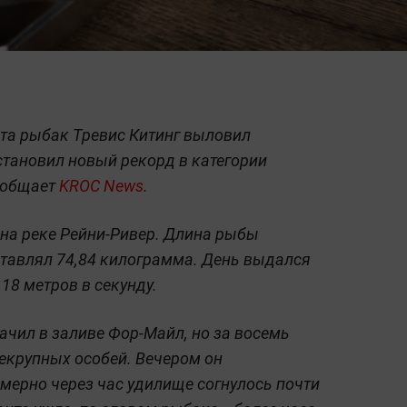
та рыбак Тревис Китинг выловил
установил новый рекорд в категории
сообщает
KROC News
.
на реке Рейни-Ривер. Длина рыбы
ставлял 74,84 килограмма. День выдался
18 метров в секунду.
ачил в заливе Фор-Майл, но за восемь
екрупных особей. Вечером он
имерно через час удилище согнулось почти