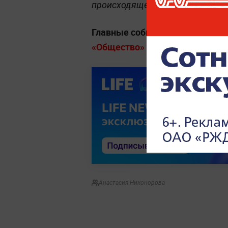
происходящее попало на видео.
Главные события и истории о т
«Общество» на Life.ru
.
Анастасия Никонорова