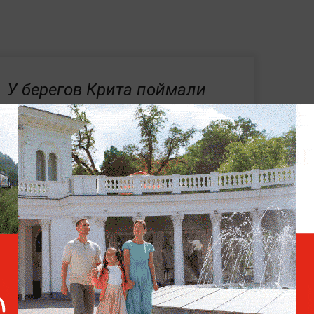
У берегов Крита поймали
ядовитого иглобрюха,
способного перекусить
металл
 7 мая рыбаки вытащили из Москвы-реки
килограммов.
По словам очевидца, около
абережной у Киевского вокзала и заметил
шести человек. Как выяснилось, мужчины
ить сома, и при нём им это удалось —