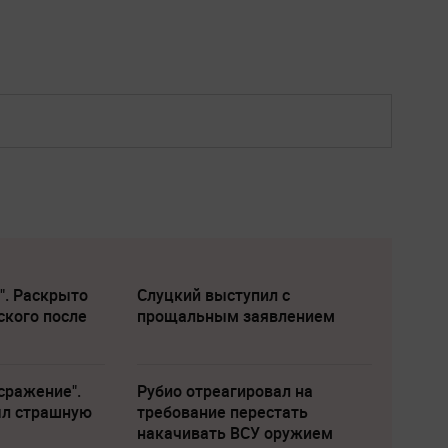
". Раскрыто
Слуцкий выступил с
ского после
прощальным заявлением
сражение".
Рубио отреагировал на
ыл страшную
требование перестать
накачивать ВСУ оружием