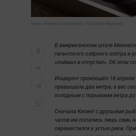
Осётр. Обложка © Shutterstock / FOTODOM / RaymondZ
В американском штате Миннесо
гигантского озёрного осётра и 
«поймал и отпустил». Об этом 
Инцидент произошёл 18 апреля 
превышала два метра, а вес со
холодным с порывами ветра до 
Сначала Китинг с друзьями рыб
часов им попались лишь семь н
переместился к устью реки. Пр