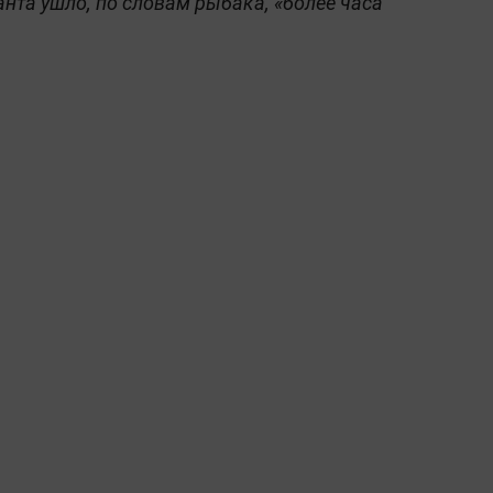
анта ушло, по словам рыбака, «более часа