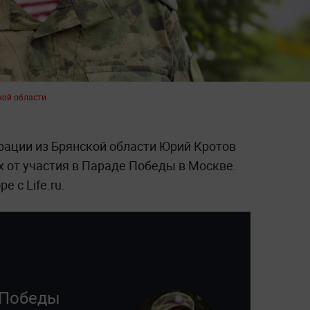
кой области
рации из Брянской области Юрий Кротов
х от участия в Параде Победы в Москве.
е с Life.ru.
 Победы