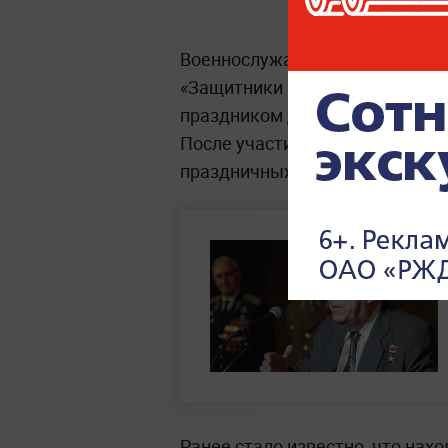
Военнослужащий рассказал, чт
«Защитники Отечества». Он так
праздником для себя и для все
После участия в параде он не 
праздничных мероприятиях.
Ранее стало известно, что нах