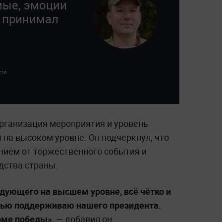
мые, эмоции
з принимал
сти
рганизация мероприятия и уровень
на высоком уровне. Он подчеркнул, что
нием от торжественного события и
дства страны.
дующего на высшем уровне, всё чётко и
стью поддерживаю нашего президента.
оме победы»,
— добавил он.