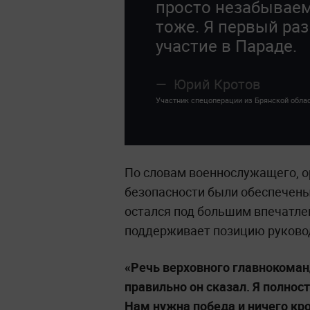
просто незабывае
тоже. Я первый ра
участие в Параде.
Юрий Кротов
Участник спецоперации из Брянской обла
По словам военнослужащего, о
безопасности были обеспечены 
остался под большим впечатле
поддерживает позицию руково
«Речь верховного главнокоман
правильно он сказал. Я полно
Нам нужна победа и ничего кр