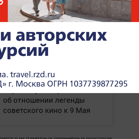
о был приглашён к участию через фонд
же отметил, что 9 Мая считает главным
го многонационального народа России.
планирует принимать участие в других
Важнее всех праздников:
Внук Никулина рассказал
об отношении легенды
советского кино к 9 Мая
одится в их памятных сувенирных рюкзаках