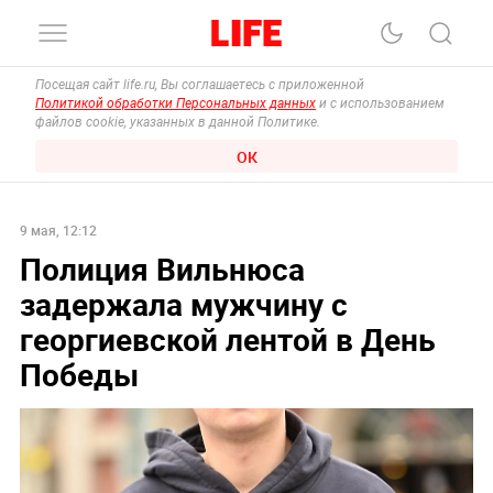
Посещая сайт life.ru, Вы соглашаетесь с приложенной
Политикой обработки Персональных данных
и с использованием
файлов cookie, указанных в данной Политике.
ОК
9 мая, 12:12
Полиция Вильнюса
задержала мужчину с
георгиевской лентой в День
Победы