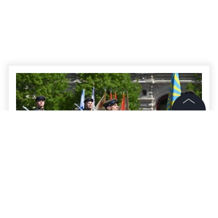
©
2026
News Media Holding.
Все права защищены
Информация
Контакты
Редакция
Переселенцы с Украины провели