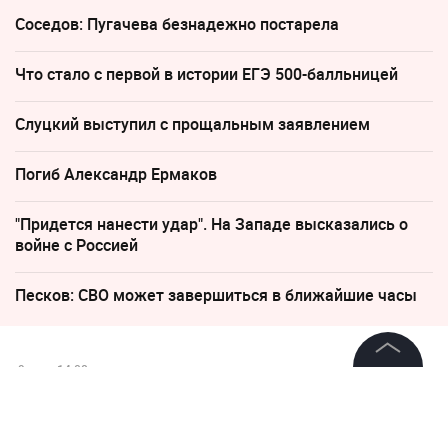
Соседов: Пугачева безнадежно постарела
Что стало с первой в истории ЕГЭ 500-балльницей
Слуцкий выступил с прощальным заявлением
Погиб Александр Ермаков
"Придется нанести удар". На Западе высказались о
войне с Россией
Песков: СВО может завершиться в ближайшие часы
9 мая, 14:08
©
2026
News Media Holding.
Курсант из Петербурга под
Все права защищены
троекратное «Ура!» попросил