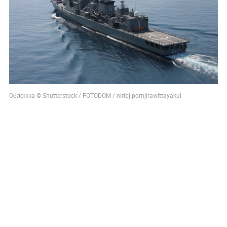
Обложка © Shutterstock / FOTODOM / nirioj pornjirawittayakul