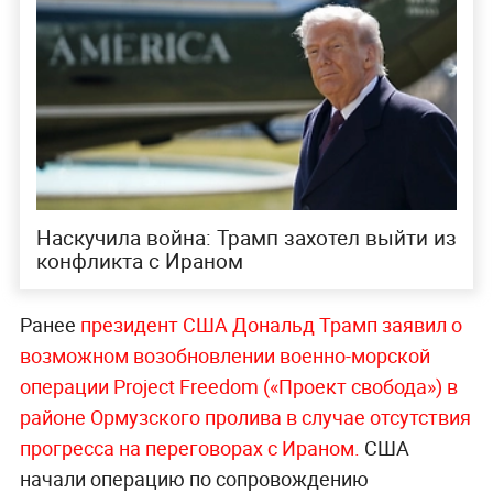
Наскучила война: Трамп захотел выйти из
конфликта с Ираном
Ранее
президент США Дональд Трамп заявил о
возможном возобновлении военно-морской
операции Project Freedom («Проект свобода») в
районе Ормузского пролива в случае отсутствия
прогресса на переговорах с Ираном.
США
начали операцию по сопровождению