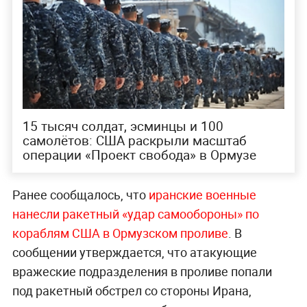
15 тысяч солдат, эсминцы и 100
самолётов: США раскрыли масштаб
операции «Проект свобода» в Ормузе
Ранее сообщалось, что
иранские военные
нанесли ракетный «удар самообороны» по
кораблям США в Ормузском проливе
. В
сообщении утверждается, что атакующие
вражеские подразделения в проливе попали
под ракетный обстрел со стороны Ирана,