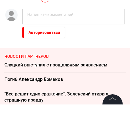
Авторизоваться
НОВОСТИ ПАРТНЕРОВ
Слуцкий выступил с прощальным заявлением
Погиб Александр Ермаков
"Все решит одно сражение". Зеленский открыл
страшную правду
©
2026
News Media Holding.
"Пока Киев горел". Раскрыто состояние Зеленского
Все права защищены
после удара РФ