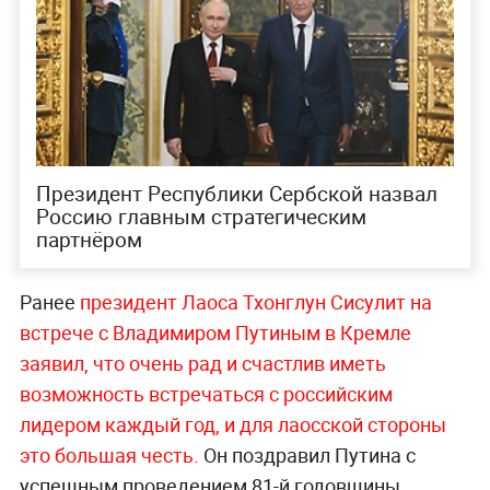
Президент Республики Сербской назвал
Россию главным стратегическим
партнёром
Ранее
президент Лаоса Тхонглун Сисулит на
встрече с Владимиром Путиным в Кремле
заявил, что очень рад и счастлив иметь
возможность встречаться с российским
лидером каждый год, и для лаосской стороны
это большая че
сть.
Он поздравил Путина с
успешным проведением 81-й годовщины