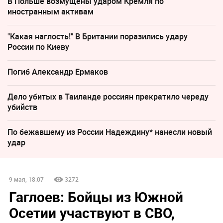
В Польше возмущены ударом Кремля по
иностранным активам
"Какая наглость!" В Британии поразились удару
России по Киеву
Погиб Александр Ермаков
Дело убитых в Таиланде россиян прекратило череду
убийств
По бежавшему из России Надеждину* нанесли новый
удар
9 мая, 18:07
3272
Гаглоев: Бойцы из Южной
Осетии участвуют в СВО,