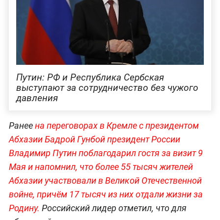
Путин: РФ и Республика Сербская
выступают за сотрудничество без чужого
давления
Ранее
на переговорах в Кремле с президентом
Абхазии Бадрой Гунбой президент России
Владимир Путин поблагодарил гостя за визит 9
Мая и напомнил, что более 55 тысяч жителей
Абхазии участвовали в Великой Отечественной
войне, причём 17 тысяч из них отдали жизн
и за
Родину.
Российский лидер отметил, что для