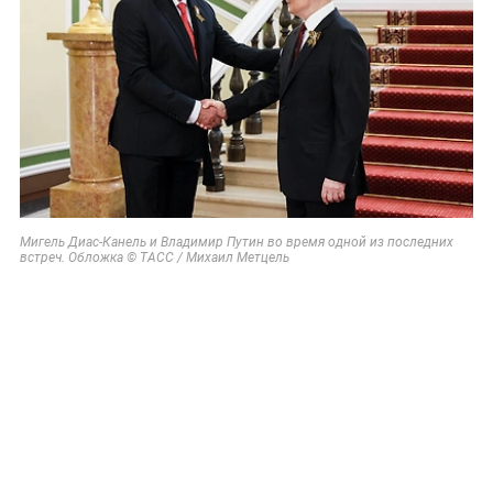
Мигель Диас-Канель и Владимир Путин во время одной из последних
встреч. Обложка © ТАСС / Михаил Метцель