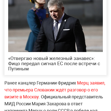
«Отвергаю новый железный занавес»:
Фицо передал сигнал ЕС после встречи с
Путиным
Ранее канцлер Германии Фридрих
Мерц заявил,
что премьера Словакии ждёт разговор о его
визите в Москву
. Официальный представитель
МИД России Мария Захарова в ответ
напомнила Мерцу о роли СССР в победе над