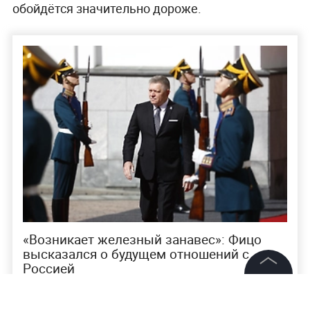
обойдётся значительно дороже.
«Возникает железный занавес»: Фицо
высказался о будущем отношений с
Россией
©
2026
News Media Holding.
Все права защищены
Ранее канцлер Германии Фридрих
Мерц заявил