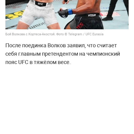
Бой Волкова с Кортеса-Акостой. Фото © Telegram / UFC Eurasia
После поединка Волков заявил, что считает
себя главным претендентом на чемпионский
пояс UFC в тяжёлом весе.