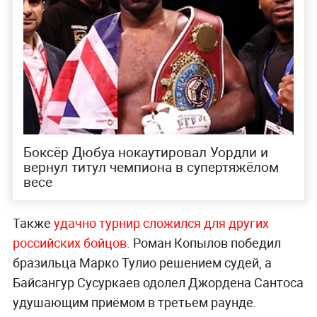
Боксёр Дюбуа нокаутировал Уордли и
вернул титул чемпиона в супертяжёлом
весе
Также
удачно турнир сложился для других
российских бойцов.
Роман Копылов победил
бразильца Марко Тулио решением судей, а
Байсангур Сусуркаев одолел Джордена Сантоса
удушающим приёмом в третьем раунде.