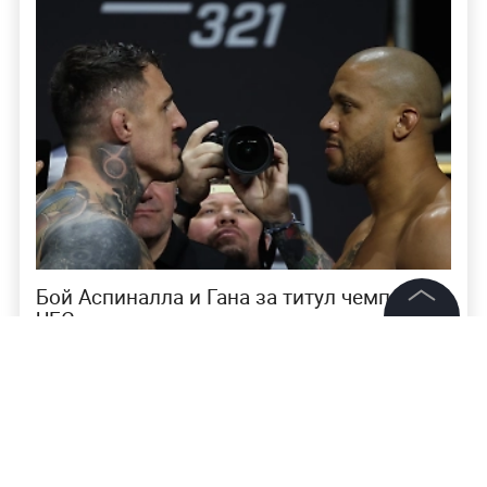
Бой Аспиналла и Гана за титул чемпиона
UFC признан несостоявшимся из-за
тычка в глаз
©
2026
News Media Holding.
Все права защищены
Напомним,
поединок продлился все отведенные
три раунда и завершился раздельным
Информация
решением судей (29:28, 28:29, 29:28).
На счету