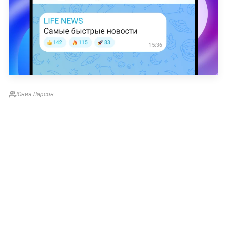
Юния Ларсон