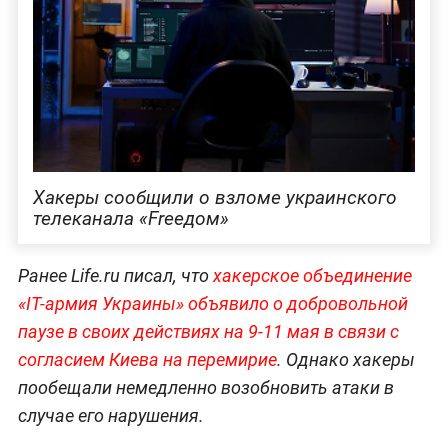
Хакеры сообщили о взломе украинского
телеканала «Freeдом»
Ранее Life.ru писал, что
хакерское объединение
«IT-армия Украины» объявило о добровольной
паузе в своих действиях на 9-11 мая в связи с
согласием Киева на перемирие
. Однако хакеры
пообещали немедленно возобновить атаки в
случае его нарушения.