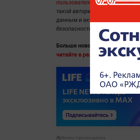
пользователей остаётся вход на
такой авторизации сторонний р
данным и активным сессиям. Сл
безопасности и отключать неи
Больше новостей о расследова
читайте в разделе «Криминал» н
Милена Скрипальщикова