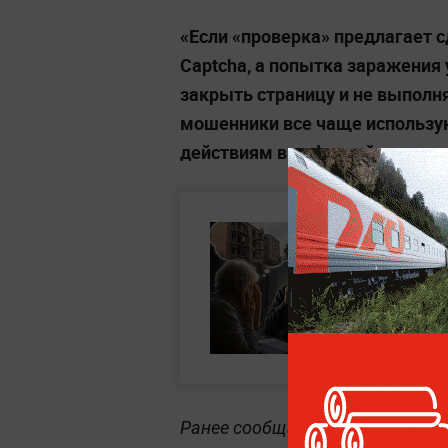
«Если «проверка» предлагает с
Captcha, а попытка заражения 
закрыть страницу и не выполн
мошенники все чаще использую
действиям в цифровой среде»,
Ранее сообщалось, что
одной и