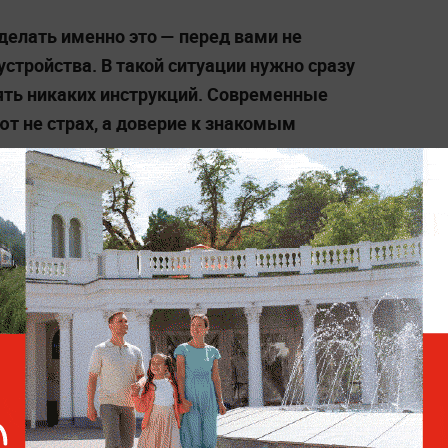
делать именно это — перед вами не
устройства. В такой ситуации нужно сразу
ять никаких инструкций. Современные
т не страх, а доверие к знакомым
— заключил он.
В Госдуме предупредили о
новых схемах аферистов с
капремонтом и списанием
долгов
з самых распространённых ошибок