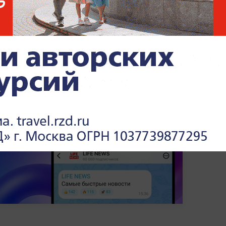
 сайты через аккаунты соцсетей.
После
есурс может сохранить доступ к личным
едует регулярно проверять настройки
звестные или давно забытые подключения.
ниях, происшествиях и судебных делах —
а Life.ru.