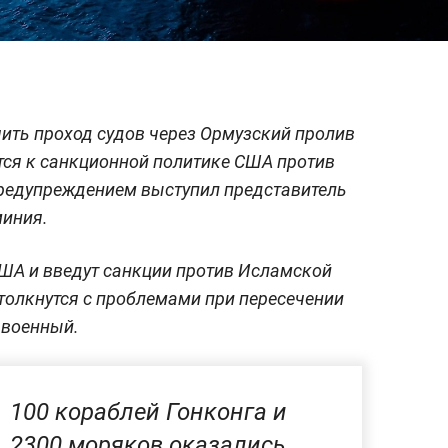
чить проход судов через Ормузский пролив
тся к санкционной политике США против
предупреждением выступил представитель
иния.
ША и введут санкции против Исламской
толкнутся с проблемами при пересечении
 военный.
100 кораблей Гонконга и
2300 моряков оказались