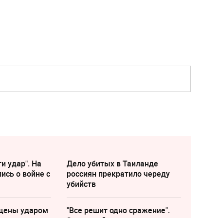
и удар". На
Дело убитых в Таиланде
ись о войне с
россиян прекратило череду
убийств
щены ударом
"Все решит одно сражение".