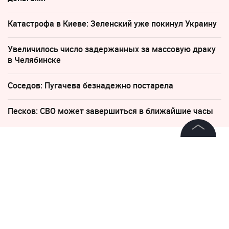
Катастрофа в Киеве: Зеленский уже покинул Украину
Увеличилось число задержанных за массовую драку
в Челябинске
Соседов: Пугачева безнадежно постарела
Песков: СВО может завершиться в ближайшие часы
10 мая, 09:24
©
2026
News Media Holding.
Все права защищены
Армия России не наносила
удары по позициям ВСУ во
время перемирия
Информация
Контакты