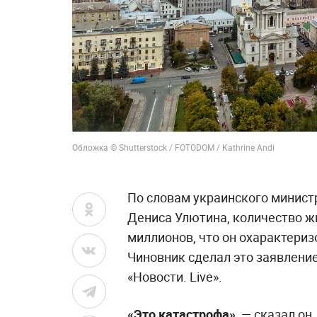
Обложка © Shutterstock / FOTODOM / Kathrine Andi
По словам украинского министр
Дениса Улютина, количество ж
миллионов, что он охарактериз
Чиновник сделал это заявлени
«Новости. Live».
«Это катастрофа»,
— сказал он.