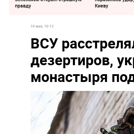
правду
Киеву
10 мая, 10:13
ВСУ расстреля
дезертиров, у
монастыря по