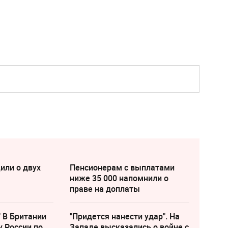
или о двух
Пенсионерам с выплатами
ниже 35 000 напомнили о
праве на доплаты
" В Британии
"Придется нанести удар". На
у России по
Западе высказались о войне с