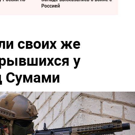
Россией
ли своих же
крывшихся у
д Сумами