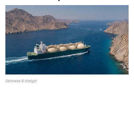
Обложка © chatgpt