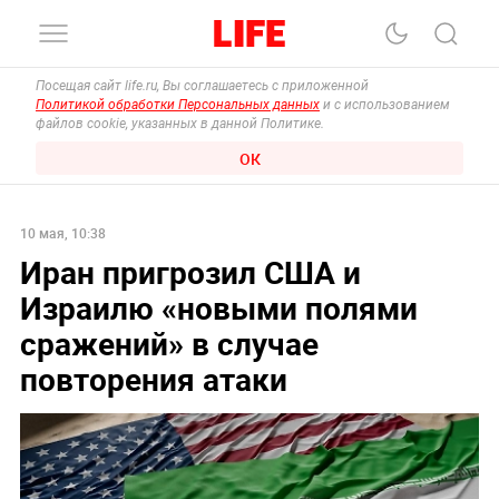
Посещая сайт life.ru, Вы соглашаетесь с приложенной
Политикой обработки Персональных данных
и с использованием
файлов cookie, указанных в данной Политике.
ОК
10 мая, 10:38
Иран пригрозил США и
Израилю «новыми полями
сражений» в случае
повторения атаки