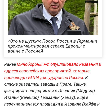
«Это не шутки»: Посол России в Германии
прокомментировал страхи Европы о
войне с Россией
Ранее
Минобороны РФ опубликовало названия и
адреса европейских предприятий, которые
производят БПЛА для ударов по России
. В
списке оказались заводы в Праге. Также
фигурируют предприятия в Испании (Мадрид),
Италии (Венеция), Германии (Ханау). Ещё в
перечне значатся площадки в Израиле (Хайфа и