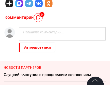
0
Комментарий
Авторизоваться
НОВОСТИ ПАРТНЕРОВ
Слуцкий выступил с прощальным заявлением
"Какая наглость!" В Британии поразились удару
©
2026
News Media Holding.
России по Киеву
Все права защищены
Песков: СВО может завершиться в ближайшие часы