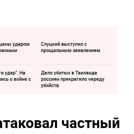
щены ударом
Слуцкий выступил с
транным
прощальным заявлением
и удар". На
Дело убитых в Таиланде
ись о войне с
россиян прекратило череду
убийств
атаковал частный