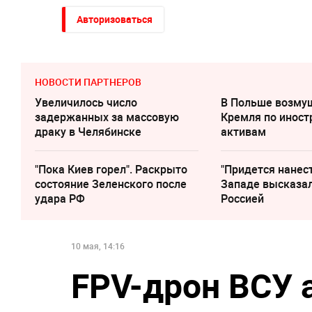
Авторизоваться
НОВОСТИ ПАРТНЕРОВ
Увеличилось число
В Польше возму
задержанных за массовую
Кремля по инос
драку в Челябинске
активам
"Пока Киев горел". Раскрыто
"Придется нанест
состояние Зеленского после
Западе высказал
удара РФ
Россией
10 мая, 14:16
FPV-дрон ВСУ 