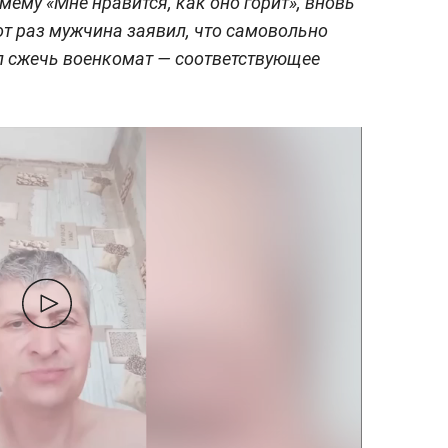
мему «Мне нравится, как оно горит», вновь
от раз мужчина заявил, что самовольно
ил сжечь военкомат — соответствующее