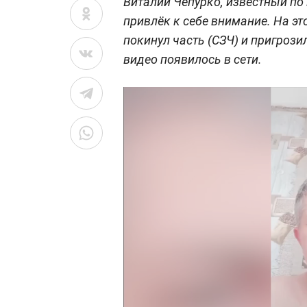
Виталий Чепурко, известный по 
привлёк к себе внимание. На эт
покинул часть (СЗЧ) и пригроз
видео появилось в сети.