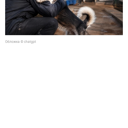
Обложка © chatgpt