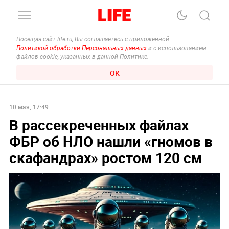
Посещая сайт life.ru, Вы соглашаетесь с приложенной
Политикой обработки Персональных данных
и с использованием
файлов cookie, указанных в данной Политике.
ОК
10 мая, 17:49
В рассекреченных файлах
ФБР об НЛО нашли «гномов в
скафандрах» ростом 120 см