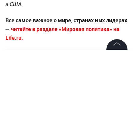
в США.
Все самое важное о мире, странах и их лидерах
—
читайте в разделе «Мировая политика» на
Life.ru.
©
2026
News Media Holding.
Все права защищены
Информация
Контакты
Редакция
Правовая информация
Политика обработки персональных данных