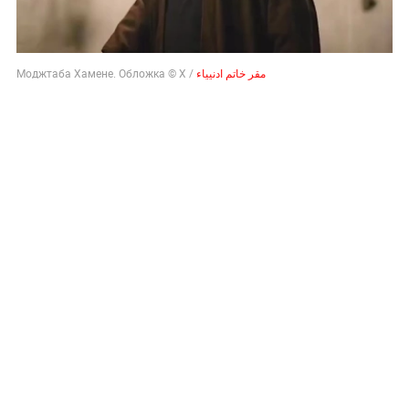
Моджтаба Хамене. Обложка © Х /
مقر خاتم ادنيياء