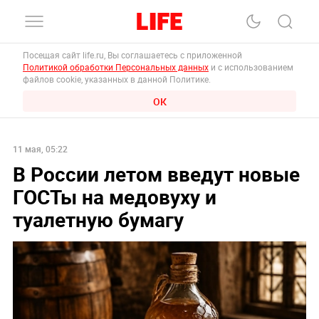
Посещая сайт life.ru, Вы соглашаетесь с приложенной
Политикой обработки Персональных данных
и с использованием
файлов cookie, указанных в данной Политике.
ОК
11 мая, 05:22
В России летом введут новые
ГОСТы на медовуху и
туалетную бумагу