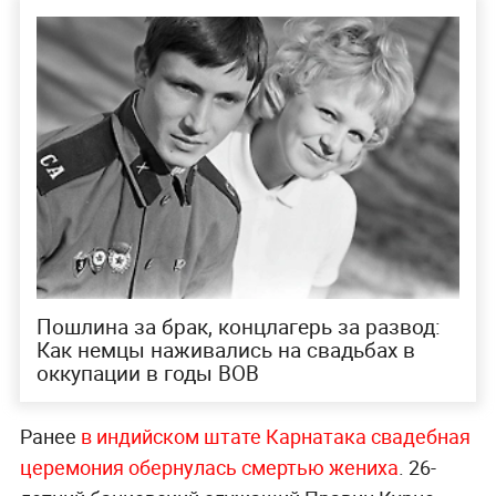
Пошлина за брак, концлагерь за развод:
Как немцы наживались на свадьбах в
оккупации в годы ВОВ
Ранее
в индийском штате Карнатака свадебная
церемония обернулась смертью жениха
. 26-