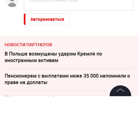
Авторизоваться
НОВОСТИ ПАРТНЕРОВ
В Польше возмущены ударом Кремля по
иностранным активам
Пенсионерам с выплатами ниже 35 000 напомнили о
праве на доплаты
"Никто не полезет": британцев потрясло
происходящее в Одессе
©
2026
News Media Holding.
Все права защищены
По бежавшему из России Надеждину* нанесли новый
удар
Информация