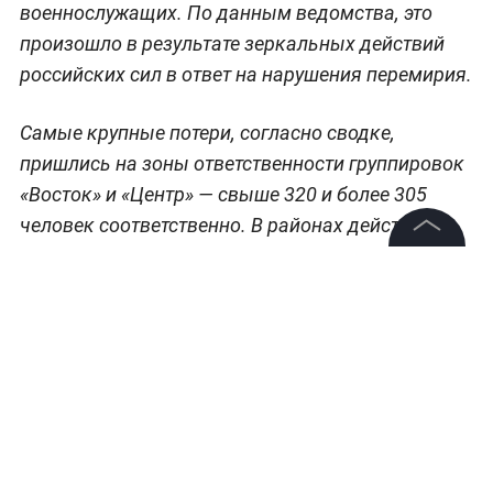
военнослужащих. По данным ведомства, это
произошло в результате зеркальных действий
российских сил в ответ на нарушения перемирия.
Самые крупные потери, согласно сводке,
пришлись на зоны ответственности группировок
«Восток» и «Центр» — свыше 320 и более 305
человек соответственно. В районах действий
«Севера», «Запада», «Южной» и «Днепра»
©
2026
News Media Holding.
суммарно заявлено ещё до 295 военных.
Все права защищены
Информация
Контакты
Редакция
Правовая информация