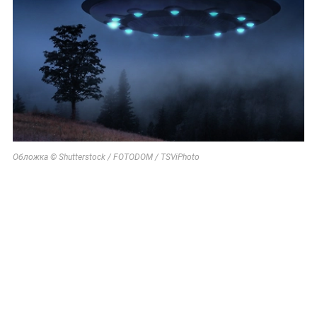
Обложка © Shutterstock / FOTODOM / TSViPhoto