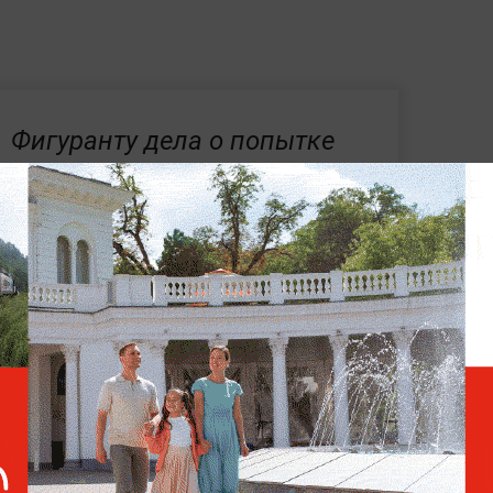
Фигуранту дела о попытке
покушения на Трампа
предъявили четвёртое
обвинение
оставил под сомнение законность условий
на.
Поводом для разбирательства стали
ёсткие меры. Адвокаты заявили, что
аний поместили под наблюдение как
заседании судья Зия Фаруки отметил, что