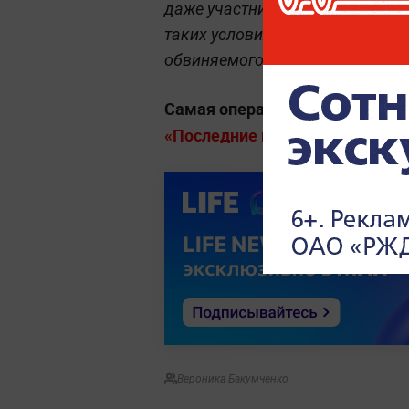
даже участников штурма Капито
таких условиях. Он обратил вн
обвиняемого системой из пяти т
Самая оперативная информац
«Последние новости» на Life.ru
Вероника Бакумченко