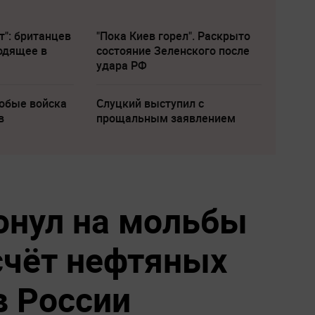
т": британцев
"Пока Киев горел". Раскрыто
одящее в
состояние Зеленского после
удара РФ
собые войска
Слуцкий выступил с
в
прощальным заявлением
юнул на мольбы
счёт нефтяных
в России