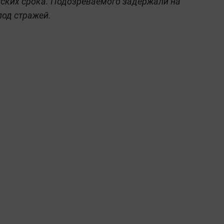
тских срока. Подозреваемого задержали на
под стражей.