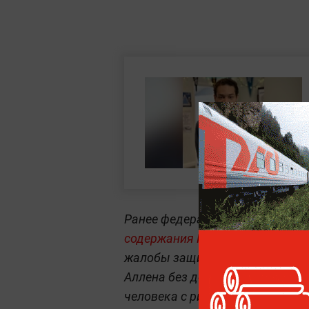
Ранее федеральный суд в США
п
содержания Коула Томаса Алле
жалобы защиты на чрезмерно ж
Аллена без достаточных основ
человека с риском суицида. На 