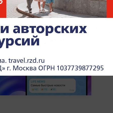
лия 6 января 2021 года не содержали в
имание на утверждения о фиксации
очек.
ия о происходящем —
в разделе
.