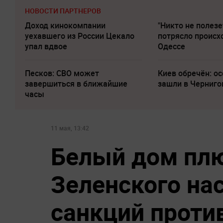
НОВОСТИ ПАРТНЕРОВ
Доход кинокомпании
"Никто не полезе
уехавшего из России Цекало
потрясло происх
упал вдвое
Одессе
Песков: СВО может
Киев обречён: о
завершиться в ближайшие
зашли в Черниго
часы
11 мая, 13:42
Белый дом пл
Зеленского на
санкций проти