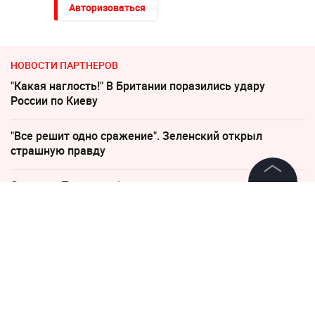
Авторизоваться
НОВОСТИ ПАРТНЕРОВ
"Какая наглость!" В Британии поразились удару
России по Киеву
"Все решит одно сражение". Зеленский открыл
страшную правду
Соседов: Пугачева безнадежно постарела
©
2026
News Media Holding.
Все права защищены
Песков: СВО может завершиться в ближайшие часы
В Польше возмущены ударом Кремля по
Информация
иностранным активам
Контакты
По бежавшему из России Надеждину* нанесли новый