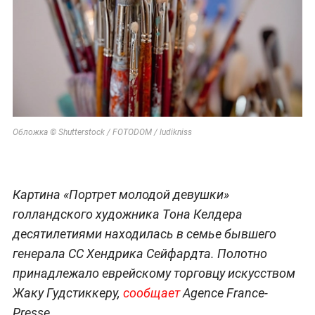
Обложка © Shutterstock / FOTODOM / ludikniss
Картина «Портрет молодой девушки»
голландского художника Тона Келдера
десятилетиями находилась в семье бывшего
генерала СС Хендрика Сейфардта. Полотно
принадлежало еврейскому торговцу искусством
Жаку Гудстиккеру,
сообщает
Agence France-
Presse.