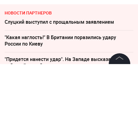
НОВОСТИ ПАРТНЕРОВ
Слуцкий выступил с прощальным заявлением
"Какая наглость!" В Британии поразились удару
России по Киеву
"Придется нанести удар". На Западе высказались о
войне с Россией
©
2026
News Media Holding.
Все права защищены
"Никто не полезет": британцев потрясло
происходящее в Одессе
Информация
Песков: СВО может завершиться в ближайшие часы
Контакты
По бежавшему из России Надеждину* нанесли новый
Редакция
удар
Правовая информация