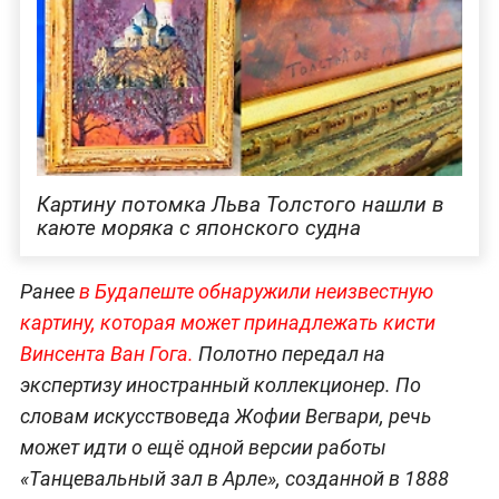
Картину потомка Льва Толстого нашли в
каюте моряка с японского судна
Ранее
в Будапеште обнаружили неизвестную
картину, которая может принадлежать кисти
Винсента Ван Гога.
Полотно передал на
экспертизу иностранный коллекционер. По
словам искусствоведа Жофии Вегвари, речь
может идти о ещё одной версии работы
«Танцевальный зал в Арле», созданной в 1888