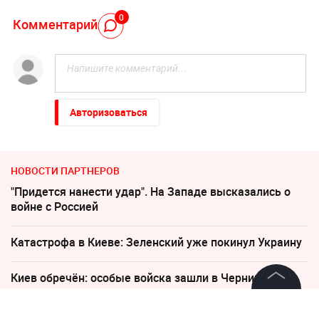
0
Комментарий
Авторизоваться
НОВОСТИ ПАРТНЕРОВ
"Придется нанести удар". На Западе высказались о
войне с Россией
Катастрофа в Киеве: Зеленский уже покинул Украину
Киев обречён: особые войска зашли в Чернигов
©
2026
News Media Holding.
Песков: СВО может завершиться в ближайшие часы
Все права защищены