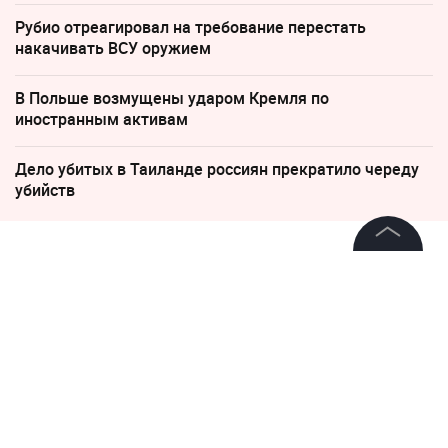
Рубио отреагировал на требование перестать
накачивать ВСУ оружием
В Польше возмущены ударом Кремля по
иностранным активам
Дело убитых в Таиланде россиян прекратило череду
убийств
11 мая, 20:47
©
2026
News Media Holding.
Дмитриев обвинил западные
Все права защищены
СМИ в игнорировании
коррупции на Украине
Информация
Контакты
Редакция