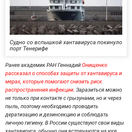
Судно со вспышкой хантавируса покинуло
порт Тенерифе
Ранее академик РАН Геннадий
Онищенко
рассказал о способах защиты от хантавируса и
мерах, которые помогают снизить риск
распространения инфекции
. Заразиться можно
не только при контакте с грызунами, но и через
пыль, поэтому необходимо проводить
дератизацию и дезинсекцию и соблюдать
личную гигиену. В России существуют свои виды
хантавируса, обычно они встречаются на юге,