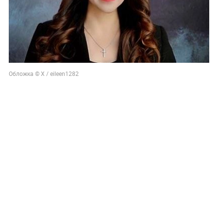
Обложка © X / eileen1282