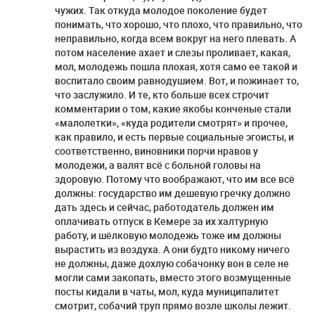
чужих. Так откуда молодое поколение будет
понимать, что хорошо, что плохо, что правильно, что
неправильно, когда всем вокруг на него плевать. А
потом население ахает и слезы проливает, какая,
мол, молодежь пошла плохая, хотя само ее такой и
воспитало своим равнодушием. Вот, и пожинает то,
что заслужило. И те, кто больше всех строчит
комментарии о том, какие якобы конченые стали
«малолетки», «куда родители смотрят» и прочее,
как правило, и есть первые социальные эгоисты, и
соответственно, виновники порчи нравов у
молодежи, а валят всё с больной головы на
здоровую. Потому что воображают, что им все всё
должны: государство им дешевую гречку должно
дать здесь и сейчас, работодатель должен им
оплачивать отпуск в Кемере за их халтурную
работу, и шёлковую молодежь тоже им должны
вырастить из воздуха. А они будто никому ничего
не должны, даже дохлую собачонку вон в селе не
могли сами закопать, вместо этого возмущенные
посты кидали в чаты, мол, куда муниципалитет
смотрит, собачий труп прямо возле школы лежит.