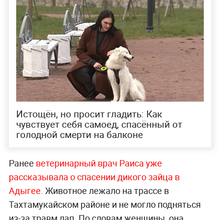
Истощён, но просит гладить: Как
чувствует себя самоед, спасённый от
голодной смерти на балконе
Ранее
ветеринарный врач Раиса уже
рассказывала о спасении дикого зайца в
Адыгее.
Животное лежало на трассе в
Тахтамукайском районе и не могло подняться
из-за травм лап. По словам женщины, она