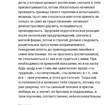
дети, у которых хромает воспитание, сначала к тебе
присматриваются, потом обязательно начинают
проверять границы твоего терпения и испытывают,
можешь ты от них отказаться или готов принять их
только за само их существование: начинают
демонстративно дерзить, ослушиваться,
провоцировать. Здоровая педагогическая реакция:
после нескольких предупреждений, сначала в
мягкой форме, потом в строгой, должно следовать
решительное пресечение неприемлемого
поведения вплоть до прикладывания линейки к
спине или пониже. Но не прогонять воспитанников,
не отказываться от них и не судиться с ними. При
необходимости применяй наказания, но и на ласку
будь щедр и не ставь им «диагнозов» вроде «ты
трудный», «ты непутевый», «ты хулиган» и т.п., они
все – твои ученики, и этого достаточно. Тогда они
остепеняются и начинают тебя слушать, потому что
уже уверены, что ты сильный человек и притом
любишь их, а значит, не бросишь и поддержишь, и
твои поучения, соответственно, небезосновательны