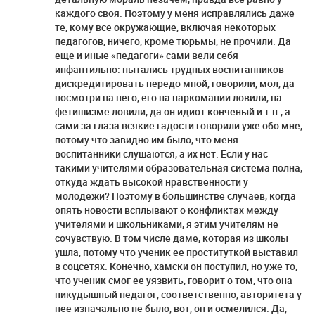
каждого своя. Поэтому у меня исправлялись даже
те, кому все окружающие, включая некоторых
педагогов, ничего, кроме тюрьмы, не прочили. Да
еще и иные «педагоги» сами вели себя
инфантильно: пытались трудных воспитанников
дискредитировать передо мной, говорили, мол, да
посмотри на него, его на наркомании ловили, на
фетишизме ловили, да он идиот конченый и т.п., а
сами за глаза всякие гадости говорили уже обо мне,
потому что завидно им было, что меня
воспитанники слушаются, а их нет. Если у нас
такими учителями образовательная система полна,
откуда ждать высокой нравственности у
молодежи? Поэтому в большинстве случаев, когда
опять новости всплывают о конфликтах между
учителями и школьниками, я этим учителям не
сочувствую. В том числе даме, которая из школы
ушла, потому что ученик ее проституткой выставил
в соцсетях. Конечно, хамски он поступил, но уже то,
что ученик смог ее уязвить, говорит о том, что она
никудышный педагог, соответственно, авторитета у
нее изначально не было, вот, он и осмелился. Да,