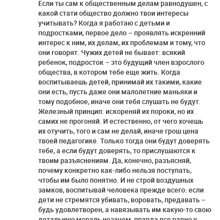
Если ты сам к общественным делам равнодушен, с
какой стати общество должно твои интересы
учитывать? Когда я работаю с детьми и
подростками, первое дело – проявлять искренний
интерес к ним, их делам, их проблемам и тому, что
они говорят. Чужих детей не бывает: всякий
ребенок, подросток – это будущий член взрослого
общества, в котором тебе еще жить. Когда
воспитываешь детей, принимай их такими, какие
они есть, пусть даже они малолетние маньяки и
тому подобное, иначе они тебя слушать не будут.
Железный принцип: искореняй их пороки, но их
самих не прогоняй. И естественно, от чего хочешь
их отучить, того и сам не делай, иначе грош цена
твоей педагогике. Только тогда они будут доверять
тебе, а если будут доверять, то прислушаются к
твоим разъяснениям. Да, конечно, разъясняй,
почему конкретно как-либо нельзя поступать,
чтобы им было понятно. И не строй воздушных
замков, воспитывай человека прежде всего: если
дети не стремятся убивать, воровать, предавать –
будь удовлетворен, а навязывать им какую-то свою
детальную мораль незачем, правда все равно у