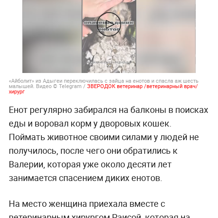
«Айболит» из Адыгеи переключилась с зайца на енотов и спасла аж шесть
малышей. Видео © Telegram /
ЗВЕРОДОК ветеринар /ветеринарный врач/
хирург
Енот регулярно забирался на балконы в поисках
еды и воровал корм у дворовых кошек.
Поймать животное своими силами у людей не
получилось, после чего они обратились к
Валерии, которая уже около десяти лет
занимается спасением диких енотов.
На место женщина приехала вместе с
ветеринарным хирургом Раисой, которая на