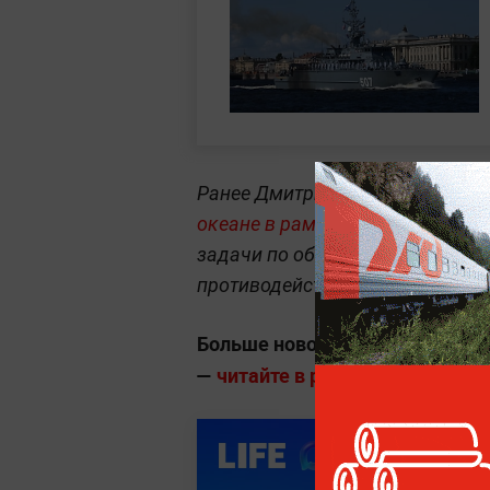
Ранее Дмитрий
Песков сообщал
океане в рамках международно
задачи по обеспечению безопас
противодействием пиратству.
Больше новостей о глобальны
—
читайте в разделе «Мировая п