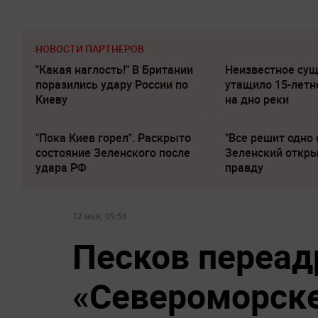
НОВОСТИ ПАРТНЕРОВ
"Какая наглость!" В Британии
Неизвестное су
поразились удару России по
утащило 15-летн
Киеву
на дно реки
"Пока Киев горел". Раскрыто
"Все решит одно 
состояние Зеленского после
Зеленский откр
удара РФ
правду
12 мая, 09:56
Песков переад
«Североморск