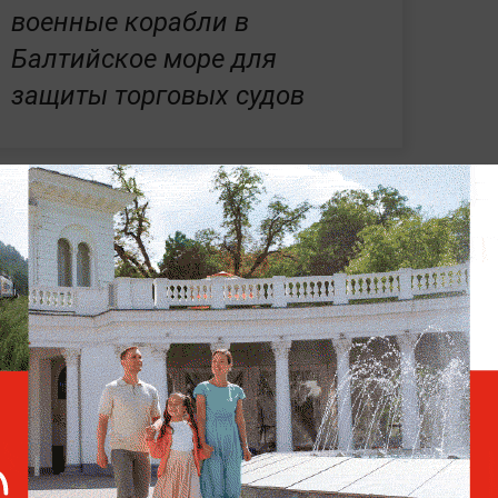
военные корабли в
Балтийское море для
защиты торговых судов
, что ВМФ России действует в Мировом
го права.
Он отметил, что флот выполняет
ности, в том числе связанные с
х событиях и международных отношениях
олитика» на Life.ru.