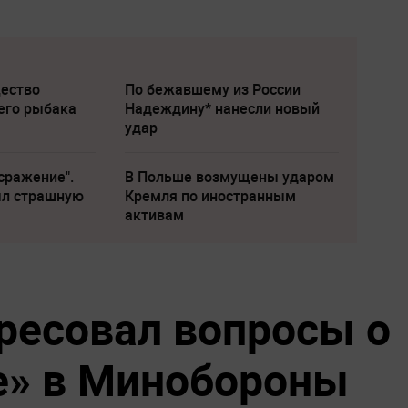
щество
По бежавшему из России
его рыбака
Надеждину* нанесли новый
удар
сражение".
В Польше возмущены ударом
ыл страшную
Кремля по иностранным
активам
ресовал вопросы о
е» в Минобороны