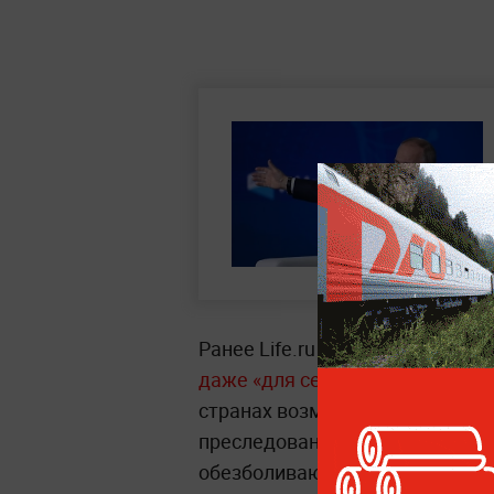
Ранее Life.ru писал
о лекарства
даже «для себя»
. Препарат мог
странах возможны штрафы, де
преследование. В зоне особого
обезболивающие и противокаш