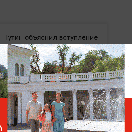
Путин объяснил вступление
Финляндии в НАТО
желанием «что-то
оттяпать» у России
х, которые нельзя брать в другие страны
ут изъять прямо на границе, а в некоторых
портация и даже уголовное
 риска находятся опиоидные
левые препараты. Отдельную группу