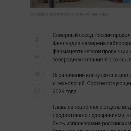
Обложка © Shutterstock / FOTODOM / BearFotos
Северный сосед России продо
Финляндия намерена заблокир
фармацевтической продукции н
телерадиокомпания Yle со ссы
Ограничения коснутся специал
и технологий. Соответствующее
2026 года.
Глава санкционного отдела ве
продиктовано подозрениями, ч
быть использована российским