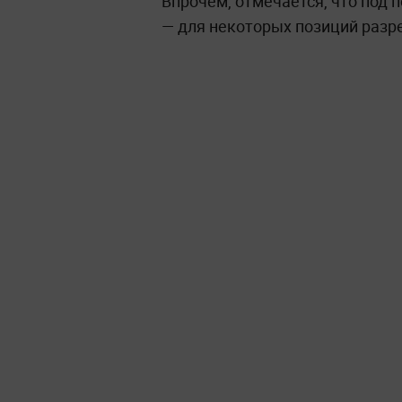
Впрочем, отмечается, что под
— для некоторых позиций разр