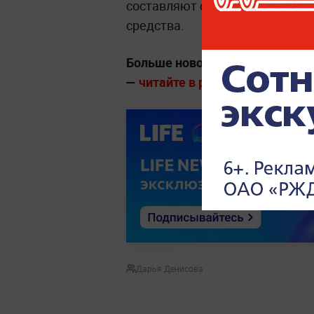
составляют снотворные, тран
средства.
Больше новостей о глобальны
—
читайте в разделе «Мировая п
Дарья Денисова