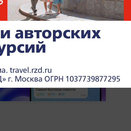
квилизаторы и противотревожные
х событиях и международных отношениях
олитика» на Life.ru
.