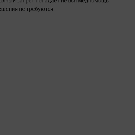
 полный запрет попадает не вся медпомощь
ешения не требуются.