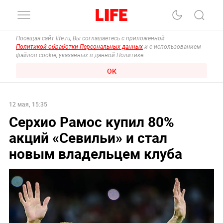
Посещая сайт life.ru, Вы соглашаетесь с приложенной
Политикой обработки Персональных данных
и с использованием
файлов cookie, указанных в данной Политике.
ОК
12 мая, 15:35
Серхио Рамос купил 80%
акций «Севильи» и стал
новым владельцем клуба