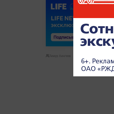
Тимур Хингеев