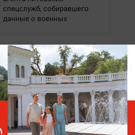
спецслужб, собиравшего
данные о военных
цаев
п
окинул Россию после отставки. Он
Минск как транзитный пункт
. Интерес
вязан с уголовными делами о
ководства «Российского экологического
стали несколько топ-менеджеров
ерждается, ранее также упоминался в
ался на допрос.
ниях и работе правоохранителей —
читайте
u
.