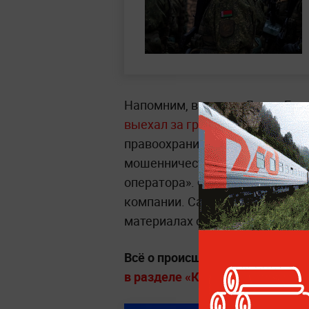
Напомним, в апреле Денис Бу
выехал за границу, используя 
правоохранительных органов с
мошенничестве в отношении ру
оператора». Фигурантами дел 
компании. Сам Буцаев, как утв
материалах следствия и вызыв
Всё о происшествиях, задержа
в разделе «Криминал» на Life.r