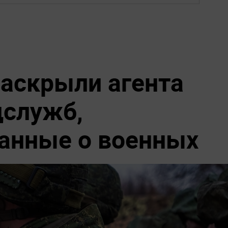
раскрыли агента
цслужб,
анные о военных