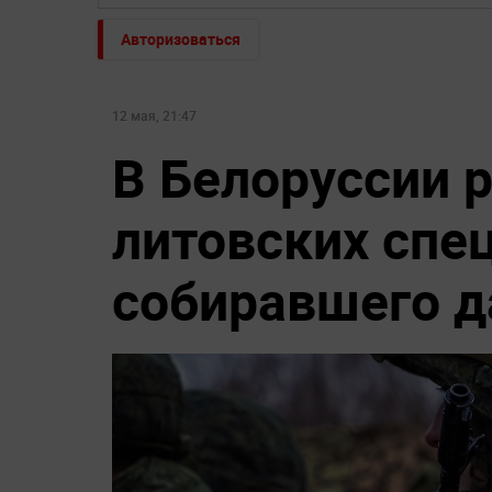
Авторизоваться
12 мая, 21:47
В Белоруссии 
литовских спе
собиравшего д