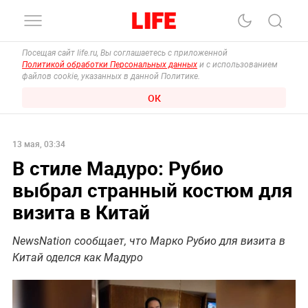
Посещая сайт life.ru, Вы соглашаетесь с приложенной
Политикой обработки Персональных данных
и с использованием
файлов cookie, указанных в данной Политике.
ОК
13 мая, 03:34
В стиле Мадуро: Рубио
выбрал странный костюм для
визита в Китай
NewsNation сообщает, что Марко Рубио для визита в
Китай оделся как Мадуро