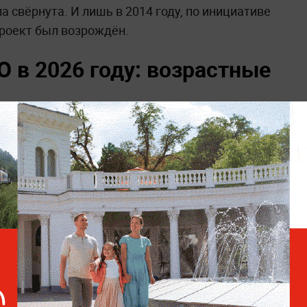
 свёрнута. И лишь в 2014 году, по инициативе
проект был возрождён.
 в 2026 году: возрастные
ка. С 1 апреля 2026 года программа разделена на 18
й имеет свой перечень нормативов (отдельный для
лиц определённого возраста. Первая ступень —
т и старше.