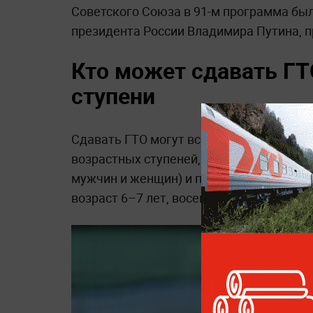
Советского Союза в 91-м программа была
президента России Владимира Путина, 
Кто может сдавать ГТО
ступени
Сдавать ГТО могут все, от мала до вели
возрастных ступеней, каждая из которо
мужчин и женщин) и предназначена для 
возраст 6–7 лет, восемнадцатая — 70 ле