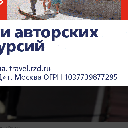
рилл Кухмарь