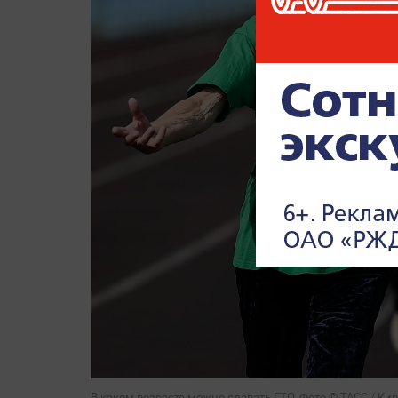
В каком возрасте можно сдавать ГТО. Фото © ТАСС / Ки