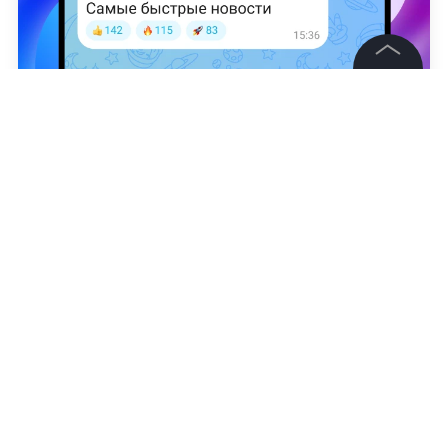
©
2026
News Media Holding.
Все права защищены
Александра Вишнякова
Информация
Контакты
Редакция
Правовая информация
Политика обработки персональных данных
Партнерам
RSS
Жанры и форматы