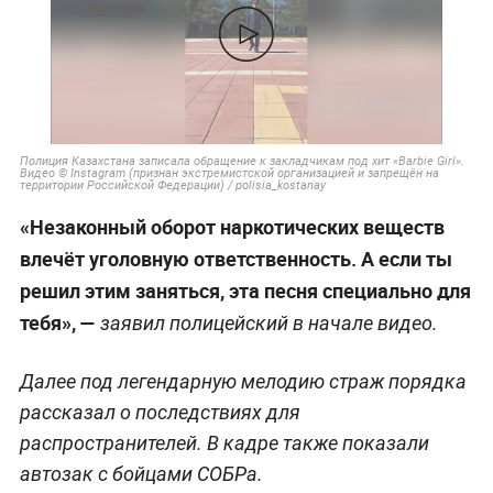
Полиция Казахстана записала обращение к закладчикам под хит «Barbie Girl».
Видео © Instagram (признан экстремистской организацией и запрещён на
территории Российской Федерации) / polisia_kostanay
«Незаконный оборот наркотических веществ
влечёт уголовную ответственность. А если ты
решил этим заняться, эта песня специально для
тебя», —
заявил полицейский в начале видео.
Далее под легендарную мелодию страж порядка
рассказал о последствиях для
распространителей. В кадре также показали
автозак с бойцами СОБРа.