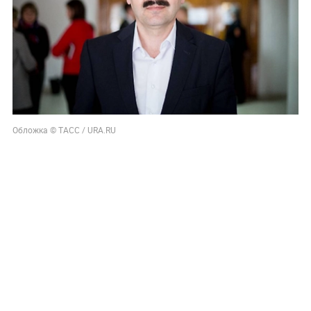
Обложка © ТАСС / URA.RU