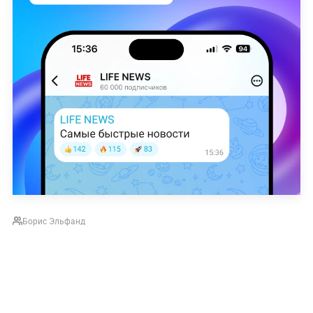
Борис Эльфанд